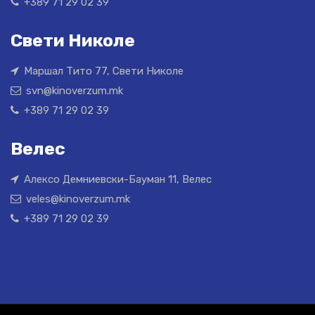
+389 71 29 02 39
Свети Николе
Маршал Тито 77, Свети Николе
svn@kinoverzum.mk
+389 71 29 02 39
Велес
Алексо Демниевски-Бауман 11, Велес
veles@kinoverzum.mk
+389 71 29 02 39