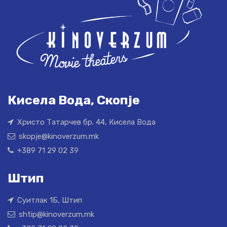
Кисела Вода, Скопје
Христо Татарчев бр. 44, Кисела Вода
skopje@kinoverzum.mk
+389 71 29 02 39
Штип
Суитлак 1Б, Штип
shtip@kinoverzum.mk