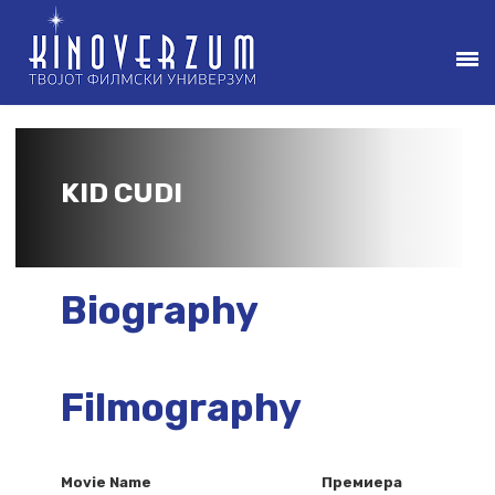
KID CUDI
Biography
Filmography
Movie Name
Премиера