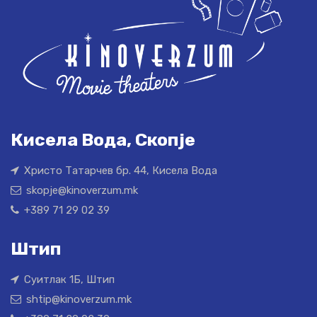
Кисела Вода, Скопје
Христо Татарчев бр. 44, Кисела Вода
skopje@kinoverzum.mk
+389 71 29 02 39
Штип
Суитлак 1Б, Штип
shtip@kinoverzum.mk