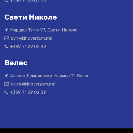
+389 71 29 02 39
Свети Николе
Маршал Тито 77, Свети Николе
svn@kinoverzum.mk
+389 71 29 02 39
Велес
Алексо Демниевски-Бауман 11, Велес
veles@kinoverzum.mk
+389 71 29 02 39