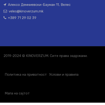
Алексо Демниевски-Бауман 11, Велес
veles@kinoverzum.mk
+389 71 29 02 39
2019-2024 © KINOVERZUM. Сите права задржани.
Политика на приватност
Услови и правила
Мапа на сајтот