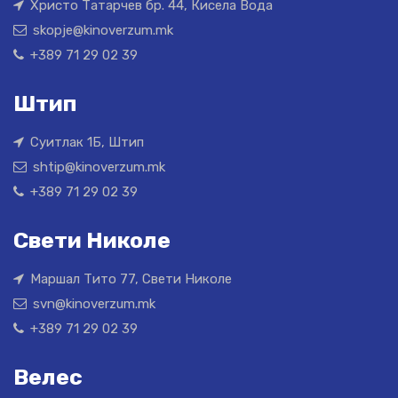
Христо Татарчев бр. 44, Кисела Вода
skopje@kinoverzum.mk
+389 71 29 02 39
Штип
Суитлак 1Б, Штип
shtip@kinoverzum.mk
+389 71 29 02 39
Свети Николе
Маршал Тито 77, Свети Николе
svn@kinoverzum.mk
+389 71 29 02 39
Велес