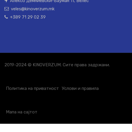
Алексо Демниевски-Бауман 11, Велес
veles@kinoverzum.mk
+389 71 29 02 39
2019-2024 © KINOVERZUM. Сите права задржани.
Политика на приватност
Услови и правила
Мапа на сајтот