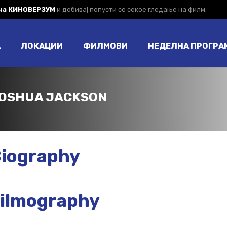
 на КИНОВЕРЗУМ
и добивај попусти со секое гледање на филм.
А
ЛОКАЦИИ
ФИЛМОВИ
НЕДЕЛНА ПРОГРА
OSHUA JACKSON
iography
ilmography