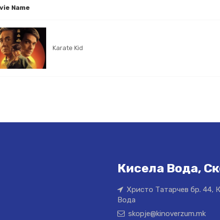
vie Name
Karate Kid
Кисела Вода, Ск
Христо Татарчев бр. 44, 
Вода
skopje@kinoverzum.mk