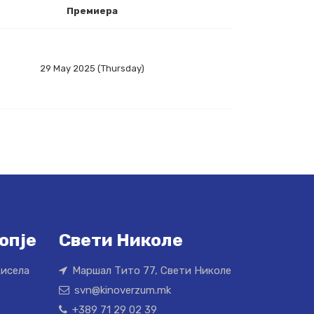
Премиера
29 May 2025 (Thursday)
опје
Свети Николе
Кисела
Маршал Тито 77, Свети Николе
svn@kinoverzum.mk
+389 71 29 02 39