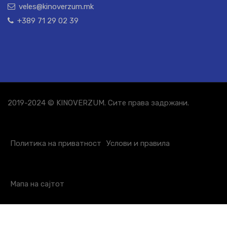
veles@kinoverzum.mk
+389 71 29 02 39
2019-2024 © KINOVERZUM. Сите права задржани.
Политика на приватност
Услови и правила
Мапа на сајтот