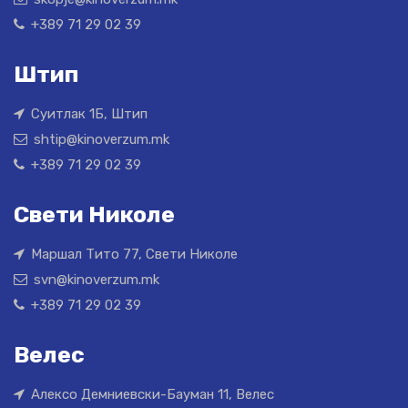
+389 71 29 02 39
Штип
Суитлак 1Б, Штип
shtip@kinoverzum.mk
+389 71 29 02 39
Свети Николе
Маршал Тито 77, Свети Николе
svn@kinoverzum.mk
+389 71 29 02 39
Велес
Алексо Демниевски-Бауман 11, Велес