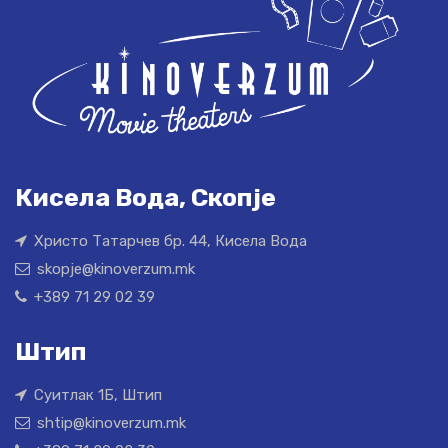
Кисела Вода, Скопје
Христо Татарчев бр. 44, Кисела Вода
skopje@kinoverzum.mk
+389 71 29 02 39
Штип
Суитлак 1Б, Штип
shtip@kinoverzum.mk