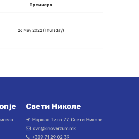
Премиера
26 May 2022 (Thursday)
опје
Свети Николе
Кисела
Маршал Тито 77, Свети Николе
svn@kinoverzum.mk
+389 71 29 02 39