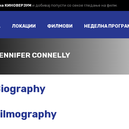
 на КИНОВЕРЗУМ
и добивај попусти со секое гледање на филм.
А
ЛОКАЦИИ
ФИЛМОВИ
НЕДЕЛНА ПРОГРА
ENNIFER CONNELLY
iography
ilmography