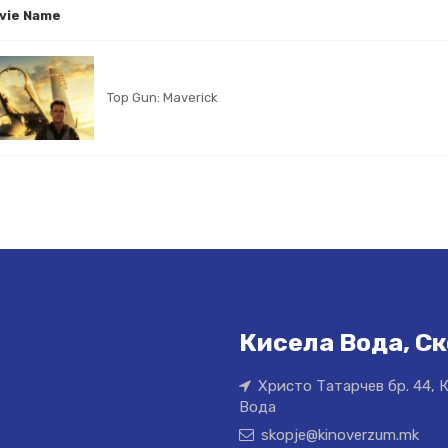
vie Name
Top Gun: Maverick
Кисела Вода, Ск
Христо Татарчев бр. 44, 
Вода
skopje@kinoverzum.mk