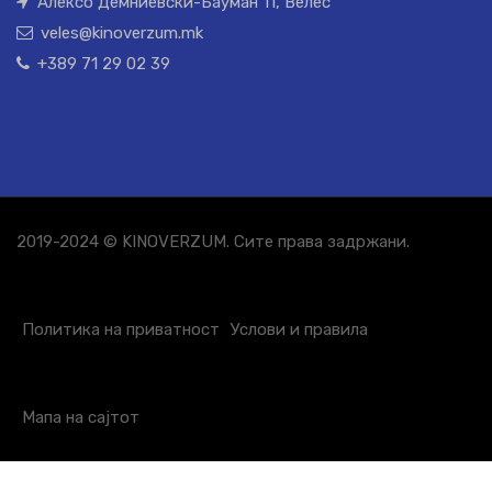
Алексо Демниевски-Бауман 11, Велес
veles@kinoverzum.mk
+389 71 29 02 39
2019-2024 © KINOVERZUM. Сите права задржани.
Политика на приватност
Услови и правила
Мапа на сајтот