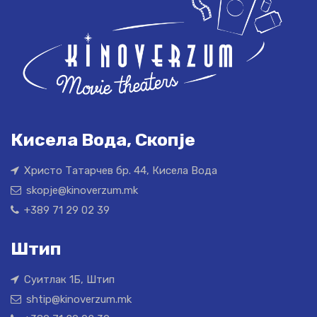
Кисела Вода, Скопје
Христо Татарчев бр. 44, Кисела Вода
skopje@kinoverzum.mk
+389 71 29 02 39
Штип
Суитлак 1Б, Штип
shtip@kinoverzum.mk