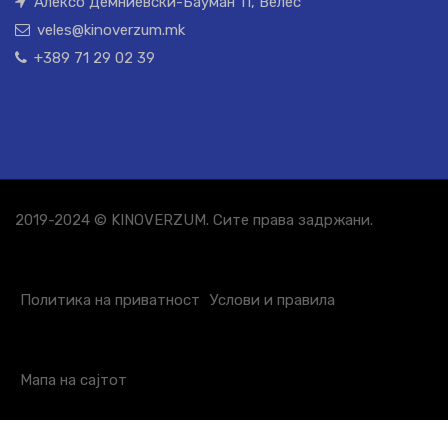
Алексо Демниевски-Бауман 11, Велес
veles@kinoverzum.mk
+389 71 29 02 39
2019-2024 © KINOVERZUM. Сите права задржани.
Политика на приватност
Услови и правила
Мапа на сајтот