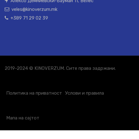
Алексо Демниевски-Бауман 11, Велес
veles@kinoverzum.mk
+389 71 29 02 39
2019-2024 © KINOVERZUM. Сите права задржани.
Политика на приватност
Услови и правила
Мапа на сајтот