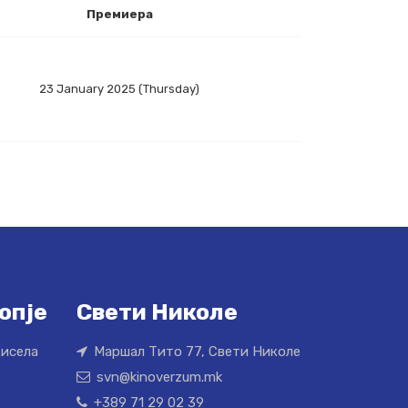
Премиера
23 January 2025 (Thursday)
опје
Свети Николе
Кисела
Маршал Тито 77, Свети Николе
svn@kinoverzum.mk
+389 71 29 02 39