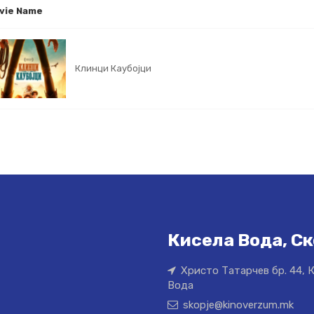
vie Name
Клинци Каубојци
Кисела Вода, Ск
Христо Татарчев бр. 44, 
Вода
skopje@kinoverzum.mk