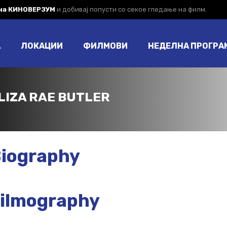
 на КИНОВЕРЗУМ
и добивај попусти со секое гледање на филм.
А
ЛОКАЦИИ
ФИЛМОВИ
НЕДЕЛНА ПРОГРА
LIZA RAE BUTLER
iography
ilmography