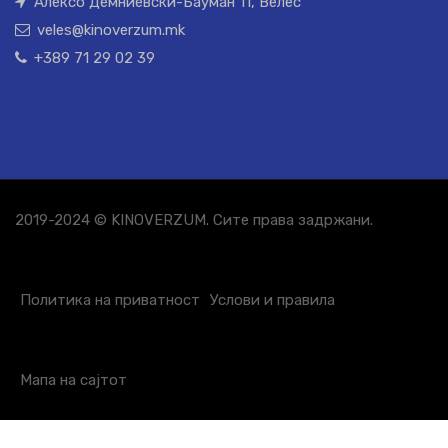
Алексо Демниевски-Бауман 11, Велес
veles@kinoverzum.mk
+389 71 29 02 39
2019-2024 © KINOVERZUM. Сите права задржани.
Политика на приватност
Услови и правила
Мапа на сајтот