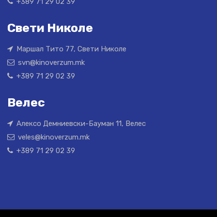
+389 71 29 02 39
Свети Николе
Маршал Тито 77, Свети Николе
svn@kinoverzum.mk
+389 71 29 02 39
Велес
Алексо Демниевски-Бауман 11, Велес
veles@kinoverzum.mk
+389 71 29 02 39