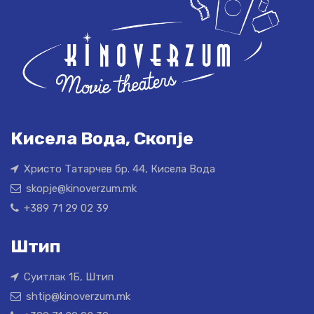
Кисела Вода, Скопје
Христо Татарчев бр. 44, Кисела Вода
skopje@kinoverzum.mk
+389 71 29 02 39
Штип
Суитлак 1Б, Штип
shtip@kinoverzum.mk