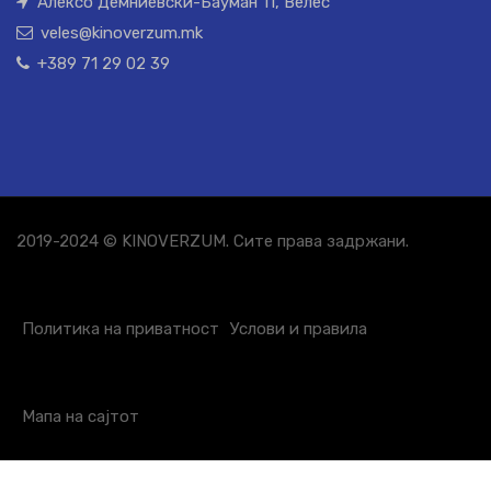
Алексо Демниевски-Бауман 11, Велес
veles@kinoverzum.mk
+389 71 29 02 39
2019-2024 © KINOVERZUM. Сите права задржани.
Политика на приватност
Услови и правила
Мапа на сајтот