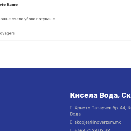
vie Name
ошне смело убаво патување
oyagers
Кисела Вода, Ск
Христо Татарчев бр. 44, 
Вода
skopje@kinoverzum.mk
+389 71 29 02 39