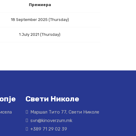
Премиера
18 September 2025 (Thursday)
1 July 2021 (Thursday)
опје
Свети Николе
Кисела
Маршал Тито 77, Свети Николе
svn@kinoverzum.mk
+389 71 29 02 39