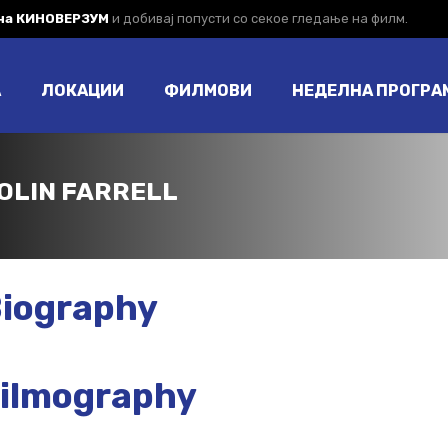
 на КИНОВЕРЗУМ
и добивај попусти со секое гледање на филм.
А
ЛОКАЦИИ
ФИЛМОВИ
НЕДЕЛНА ПРОГРА
OLIN FARRELL
iography
ilmography