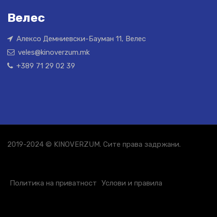
Велес
Алексо Демниевски-Бауман 11, Велес
veles@kinoverzum.mk
+389 71 29 02 39
2019-2024 © KINOVERZUM. Сите права задржани.
Политика на приватност
Услови и правила