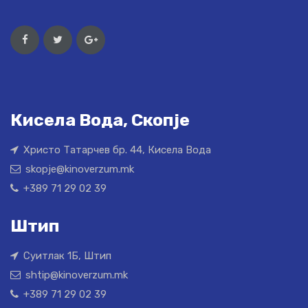
Кисела Вода, Скопје
Христо Татарчев бр. 44, Кисела Вода
skopje@kinoverzum.mk
+389 71 29 02 39
Штип
Суитлак 1Б, Штип
shtip@kinoverzum.mk
+389 71 29 02 39