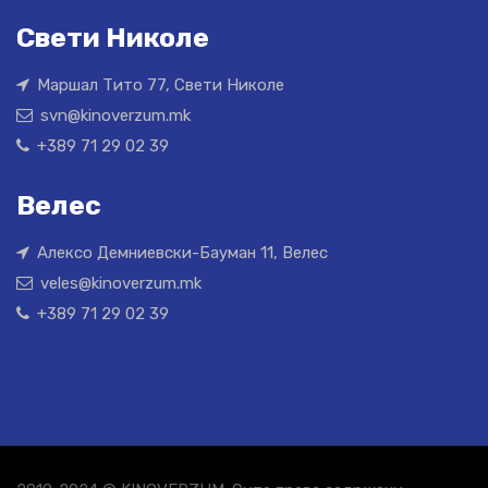
Свети Николе
Маршал Тито 77, Свети Николе
svn@kinoverzum.mk
+389 71 29 02 39
Велес
Алексо Демниевски-Бауман 11, Велес
veles@kinoverzum.mk
+389 71 29 02 39