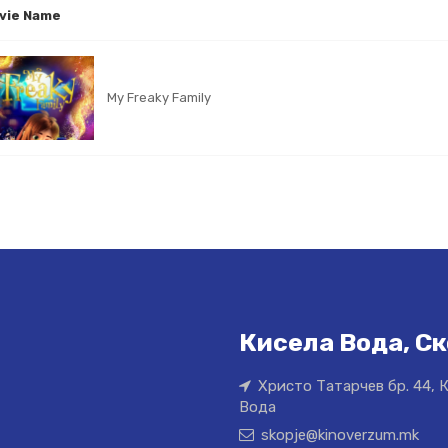
vie Name
My Freaky Family
Кисела Вода, Ск
Христо Татарчев бр. 44, 
Вода
skopje@kinoverzum.mk