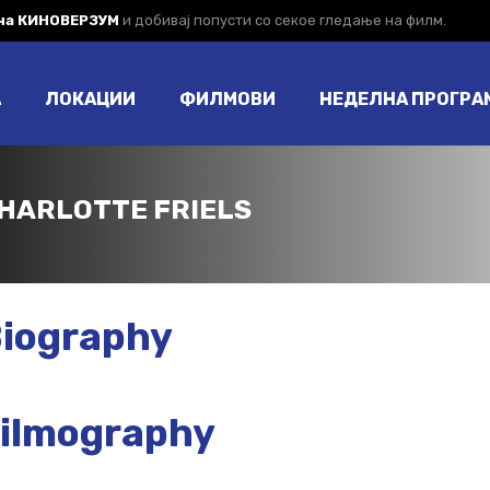
 на КИНОВЕРЗУМ
и добивај попусти со секое гледање на филм.
А
ЛОКАЦИИ
ФИЛМОВИ
НЕДЕЛНА ПРОГРА
HARLOTTE FRIELS
iography
ilmography