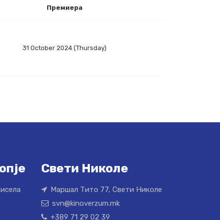
Премиера
31 October 2024 (Thursday)
опје
Свети Николе
Кисела
Маршал Тито 77, Свети Николе
svn@kinoverzum.mk
+389 71 29 02 39