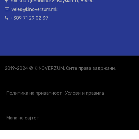
Алексо Демниевски-Бауман 11, Велес
veles@kinoverzum.mk
+389 71 29 02 39
2019-2024 © KINOVERZUM. Сите права задржани.
Политика на приватност
Услови и правила
Мапа на сајтот