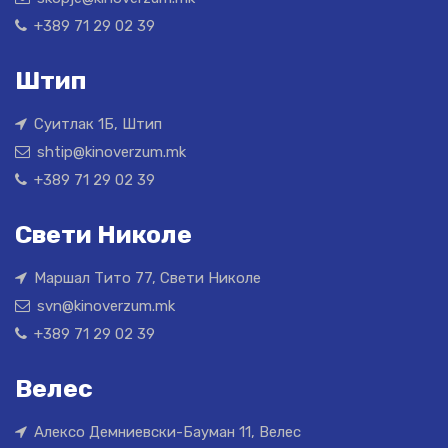
+389 71 29 02 39
Штип
Суитлак 1Б, Штип
shtip@kinoverzum.mk
+389 71 29 02 39
Свети Николе
Маршал Тито 77, Свети Николе
svn@kinoverzum.mk
+389 71 29 02 39
Велес
Алексо Демниевски-Бауман 11, Велес