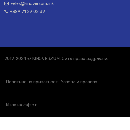
veles@kinoverzum.mk
+389 71 29 02 39
2019-2024 © KINOVERZUM. Сите права задржани.
Политика на приватност
Услови и правила
Мапа на сајтот