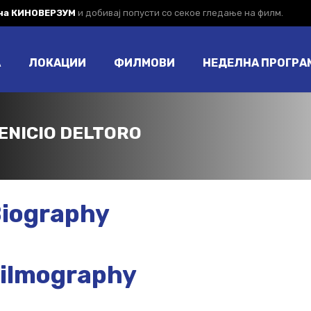
 на КИНОВЕРЗУМ
и добивај попусти со секое гледање на филм.
А
ЛОКАЦИИ
ФИЛМОВИ
НЕДЕЛНА ПРОГРА
ENICIO DELTORO
iography
ilmography