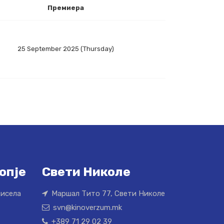
Премиера
25 September 2025 (Thursday)
опје
Свети Николе
Кисела
Маршал Тито 77, Свети Николе
svn@kinoverzum.mk
+389 71 29 02 39