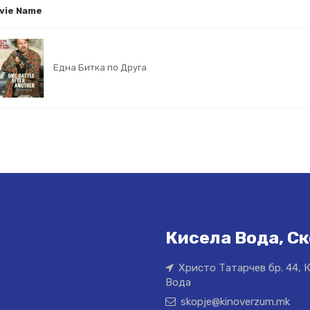
vie Name
Една Битка по Друга
Кисела Вода, Ск
Христо Татарчев бр. 44, 
Вода
skopje@kinoverzum.mk