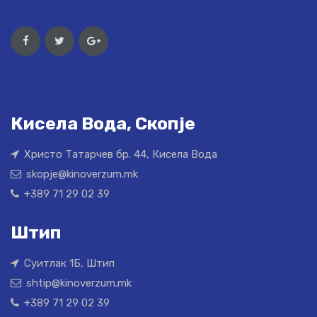
Кисела Вода, Скопје
Христо Татарчев бр. 44, Кисела Вода
skopje@kinoverzum.mk
+389 71 29 02 39
Штип
Суитлак 1Б, Штип
shtip@kinoverzum.mk
+389 71 29 02 39