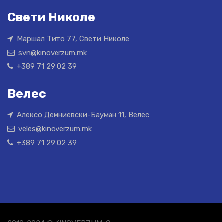
Свети Николе
Маршал Тито 77, Свети Николе
svn@kinoverzum.mk
+389 71 29 02 39
Велес
Алексо Демниевски-Бауман 11, Велес
veles@kinoverzum.mk
+389 71 29 02 39