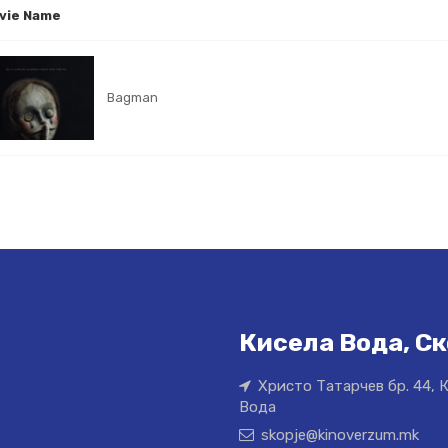
vie Name
Bagman
Кисела Вода, Ск
Христо Татарчев бр. 44, 
Вода
skopje@kinoverzum.mk