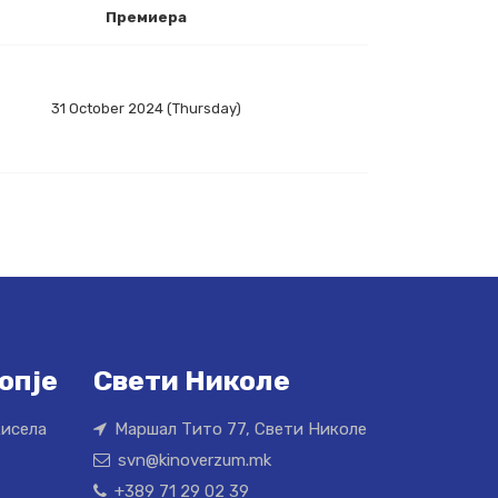
Премиера
31 October 2024 (Thursday)
опје
Свети Николе
Кисела
Маршал Тито 77, Свети Николе
svn@kinoverzum.mk
+389 71 29 02 39