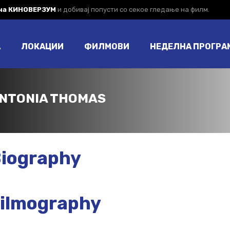
 на КИНОВЕРЗУМ
и добивај попусти со секое гледање на филм.
А
ЛОКАЦИИ
ФИЛМОВИ
НЕДЕЛНА ПРОГРА
NTONIA THOMAS
iography
ilmography