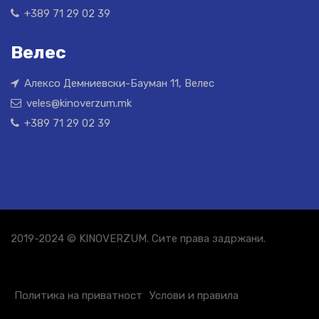
+389 71 29 02 39
Велес
Алексо Демниевски-Бауман 11, Велес
veles@kinoverzum.mk
+389 71 29 02 39
2019-2024 © KINOVERZUM. Сите права задржани.
Политика на приватност
Услови и правила