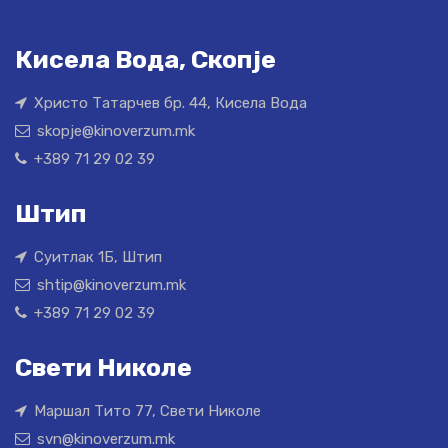
Кисела Вода, Скопје
Христо Татарчев бр. 44, Кисела Вода
skopje@kinoverzum.mk
+389 71 29 02 39
Штип
Суитлак 1Б, Штип
shtip@kinoverzum.mk
+389 71 29 02 39
Свети Николе
Маршал Тито 77, Свети Николе
svn@kinoverzum.mk