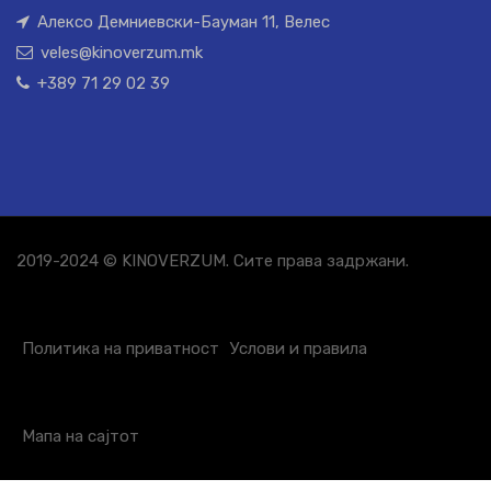
Алексо Демниевски-Бауман 11, Велес
veles@kinoverzum.mk
+389 71 29 02 39
2019-2024 © KINOVERZUM. Сите права задржани.
Политика на приватност
Услови и правила
Мапа на сајтот