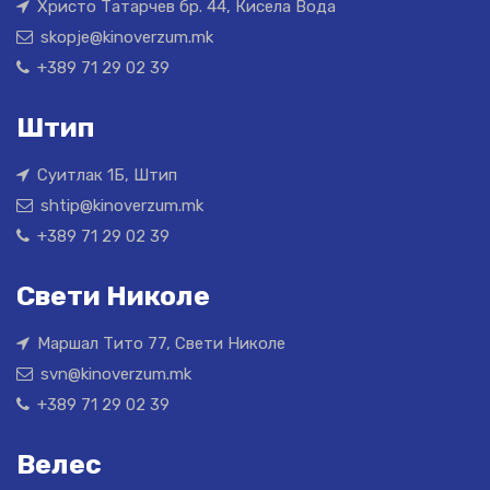
Христо Татарчев бр. 44, Кисела Вода
skopje@kinoverzum.mk
+389 71 29 02 39
Штип
Суитлак 1Б, Штип
shtip@kinoverzum.mk
+389 71 29 02 39
Свети Николе
Маршал Тито 77, Свети Николе
svn@kinoverzum.mk
+389 71 29 02 39
Велес