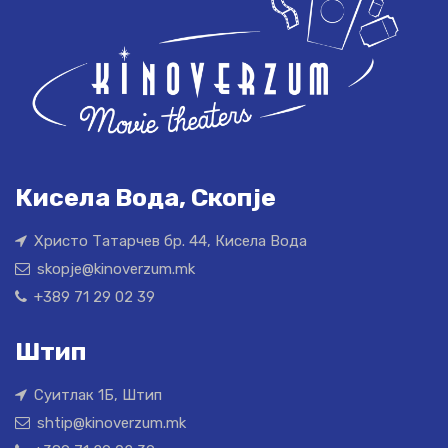
Кисела Вода, Скопје
Христо Татарчев бр. 44, Кисела Вода
skopje@kinoverzum.mk
+389 71 29 02 39
Штип
Суитлак 1Б, Штип
shtip@kinoverzum.mk