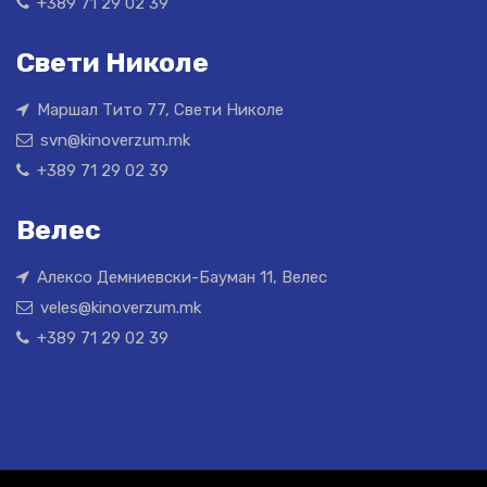
+389 71 29 02 39
Свети Николе
Маршал Тито 77, Свети Николе
svn@kinoverzum.mk
+389 71 29 02 39
Велес
Алексо Демниевски-Бауман 11, Велес
veles@kinoverzum.mk
+389 71 29 02 39