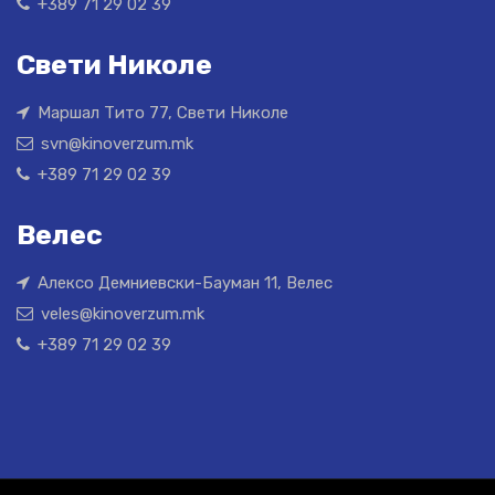
+389 71 29 02 39
Свети Николе
Маршал Тито 77, Свети Николе
svn@kinoverzum.mk
+389 71 29 02 39
Велес
Алексо Демниевски-Бауман 11, Велес
veles@kinoverzum.mk
+389 71 29 02 39