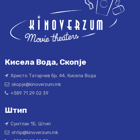
Кисела Вода, Скопје
Христо Татарчев бр. 44, Кисела Вода
skopje@kinoverzum.mk
+389 71 29 02 39
Штип
Суитлак 1Б, Штип
shtip@kinoverzum.mk